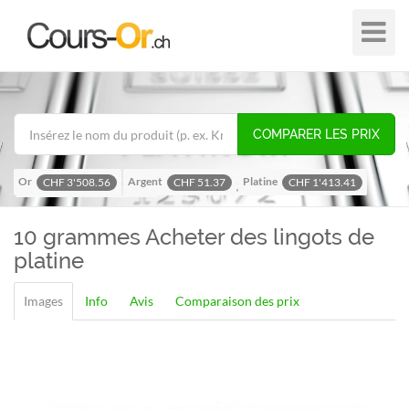
Plier
dans
/
hors
de
COMPARER LES PRIX
navigat
Or
Argent
Platine
CHF 3'508.56
CHF 51.37
CHF 1'413.41
Palladium
CHF 1'116.58
10 grammes
Acheter des lingots de
platine
Images
Info
Avis
Comparaison des prix