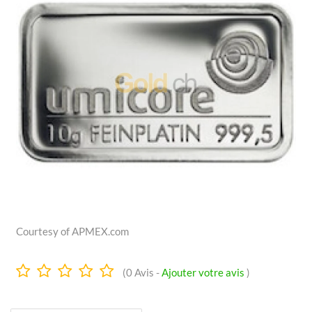
Courtesy of APMEX.com
0.0
(
0
Avis -
Ajouter votre avis
)
Étoiles