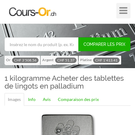
Plier
dans
/
hors
de
COMPARER LES PRIX
navigat
Or
Argent
Platine
CHF 3'508.56
CHF 51.37
CHF 1'413.41
Palladium
CHF 1'116.58
1 kilogramme
Acheter des tablettes
de lingots en palladium
Images
Info
Avis
Comparaison des prix