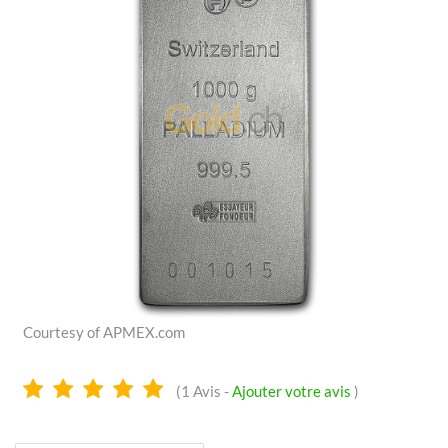
Courtesy of APMEX.com
5.0
(
1
Avis -
Ajouter votre avis
)
Étoiles