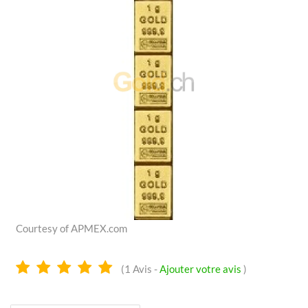
Courtesy of APMEX.com
5.0
(
1
Avis -
Ajouter votre avis
)
Étoiles