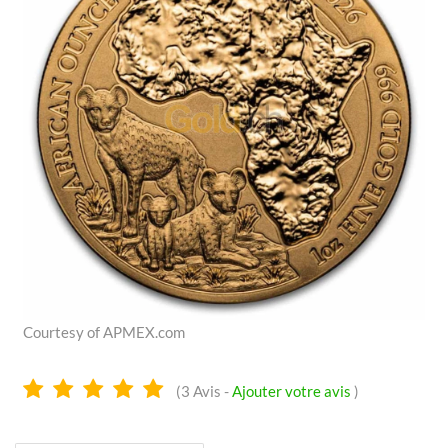
Courtesy of APMEX.com
4.9
(
3
Avis -
Ajouter votre avis
)
Étoiles