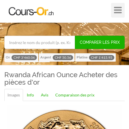
Plier
dans
/
hors
de
COMPARER LES PRIX
navigat
Or
Argent
Platine
CHF 3'460.06
CHF 50.56
CHF 1'415.95
Palladium
CHF 1'114.37
Rwanda African Ounce
Acheter des
pièces d'or
Images
Info
Avis
Comparaison des prix