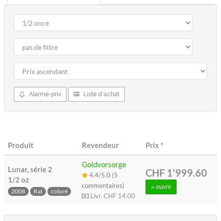
Alarme-prix
Liste d'achat
Produit
Revendeur
Prix
*
Goldvorsorge
Lunar, série 2
CHF 1'999.60
4.4/5.0 (5
1/2 oz
commentaires)
» ouvrir
2008
Rat
coloré
Livr.
CHF 14.00