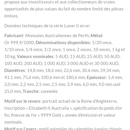
propose aux investisseurs et aux collectionneurs de vraies
opportunités de plus-values du fait du nombre limité des pièces
émises.
Données techniques de la série Lunar II en or:
Fabricant
: Monnaies Australiennes de Perth,
Métal
:
Or 999,9/1000,
Dénominations disponibles
: 1/20 once,
1/10 once, 1/4 once, 1/2 once, 1 once, 2 onces, 10 onces, 1 kg et
10 kg,
Valeurs nominales
: 5 AUD, 15 AUD, 25 AUD, 50 AUD,
100 AUD, 200 AUD, 1 000 AUD, 3 000 AUD et 30 000 AUD,
Diamètres
: 14,8 mm, 18,6 mm, 22,6 mm, 30,6 mm, 39,34 mm,
41,1 mm, 75,6 mm, 100,6 mm et 180,6 mm,
Epaisseur
: 1,4 mm,
2,0 mm, 2,2 mm, 2,5 mm, 2,5 mm, 3,9 mm, 6,0 mm, 9,0 mm und
25,0 mm,
Tranche
: cannelée
Motif sur le revers
: portrait actuel de la Reine d'Angleterre,
Inscription « Elizabeth II Australia », spécification du poids d'or
fin, finesse de l'or « 9999 Gold », année d'émission et valeur
nominale.
Motif sur l'avers
: motif animalier du calendrier lunaire chinois,