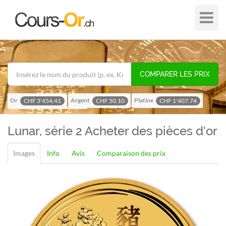
Plier
dans
/
hors
de
COMPARER LES PRIX
navigat
Or
Argent
Platine
CHF 3'454.41
CHF 50.10
CHF 1'407.74
Palladium
CHF 1'118.07
Lunar, série 2
Acheter des pièces d'or
Images
Info
Avis
Comparaison des prix