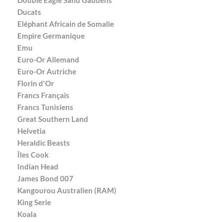
Double Eagle Sand Gaudens
Ducats
Eléphant Africain de Somalie
Empire Germanique
Emu
Euro-Or Allemand
Euro-Or Autriche
Florin d'Or
Francs Français
Francs Tunisiens
Great Southern Land
Helvetia
Heraldic Beasts
Îles Cook
Indian Head
James Bond 007
Kangourou Australien (RAM)
King Serie
Koala