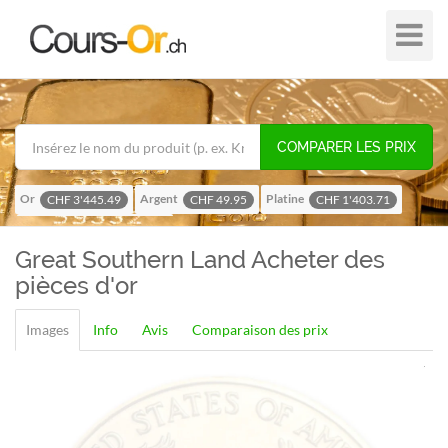
Plier
dans
/
hors
de
COMPARER LES PRIX
navigat
Or
Argent
Platine
CHF 3'445.49
CHF 49.95
CHF 1'403.71
Palladium
CHF 1'114.52
Great Southern Land
Acheter des
pièces d'or
Images
Info
Avis
Comparaison des prix