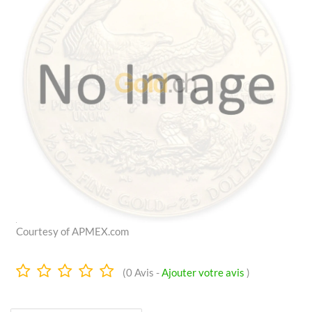
Courtesy of APMEX.com
0.0
(
0
Avis -
Ajouter votre avis
)
Étoiles