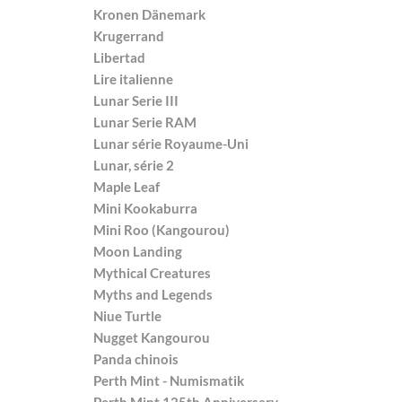
Kronen Dänemark
Krugerrand
Libertad
Lire italienne
Lunar Serie III
Lunar Serie RAM
Lunar série Royaume-Uni
Lunar, série 2
Maple Leaf
Mini Kookaburra
Mini Roo (Kangourou)
Moon Landing
Mythical Creatures
Myths and Legends
Niue Turtle
Nugget Kangourou
Panda chinois
Perth Mint - Numismatik
Perth Mint 125th Anniversary