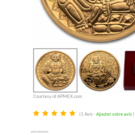
Courtesy of APMEX.com
5.0
(
1
Avis -
Ajouter votre avis
)
Étoiles
advertisement