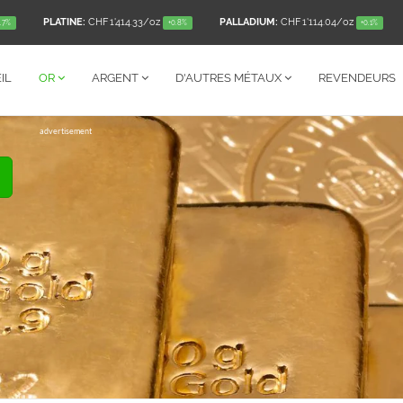
PLATINE:
CHF 1'414.33
/oz
PALLADIUM:
CHF 1'114.04
/oz
0.7%
+0.8%
+0.1%
IL
OR
ARGENT
D'AUTRES
MÉTAUX
REVENDEURS
advertisement