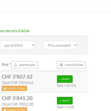
on des prix d'achat
Prix
*
Alarme-prix
Liste d'achat
CHF 3'807.62
» ouvrir
Total
CHF 3'814.62
Spot + 8.52%
Signaler un bug
CHF 3'845.30
» ouvrir
Total
CHF 3'852.30
Spot + 9.6%
Signaler un bug