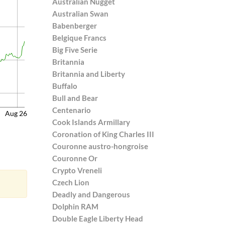
Australian Nugget
Australian Swan
Babenberger
Belgique Francs
Big Five Serie
Britannia
Britannia and Liberty
Buffalo
Bull and Bear
Centenario
Aug 26
Cook Islands Armillary
Coronation of King Charles III
Couronne austro-hongroise
Couronne Or
Crypto Vreneli
Czech Lion
Deadly and Dangerous
Dolphin RAM
Double Eagle Liberty Head