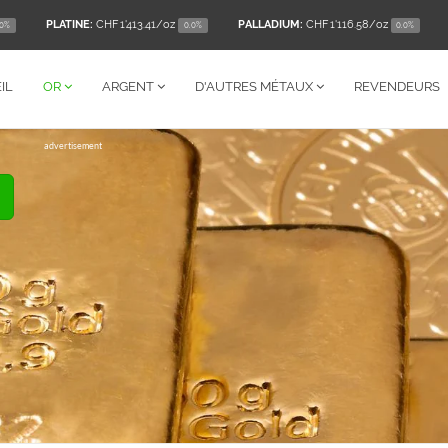
PLATINE:
CHF 1'413.41
/oz
PALLADIUM:
CHF 1'116.58
/oz
.0%
0.0%
0.0%
IL
OR
ARGENT
D'AUTRES
MÉTAUX
REVENDEURS
advertisement