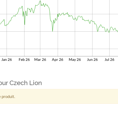
Jan 26
Feb 26
Mar 26
Apr 26
May 26
Jun 26
Jul 26
pour Czech Lion
 produit.