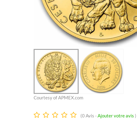
Courtesy of APMEX.com
0.0
(
0
Avis -
Ajouter votre avis
)
Étoiles