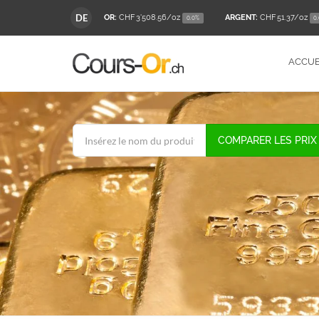
DE
OR:
CHF 3'508.56
/oz
ARGENT:
CHF 51.37
/oz
0.0%
0
ACCUE
COMPARER LES PRIX