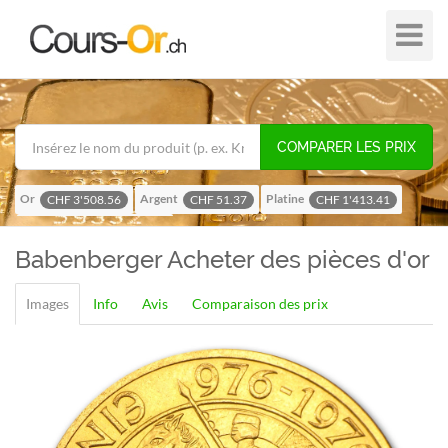
Plier
dans
/
hors
de
COMPARER LES PRIX
navigat
Or
Argent
Platine
CHF 3'508.56
CHF 51.37
CHF 1'413.41
Palladium
CHF 1'116.58
Babenberger
Acheter des pièces d'or
Images
Info
Avis
Comparaison des prix