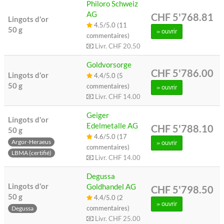
Philoro Schweiz
AG
CHF 5'768.81
Lingots d'or
4.5/5.0 (11
50 g
» ouvrir
commentaires)
Livr.
CHF 20.50
Goldvorsorge
CHF 5'786.00
Lingots d'or
4.4/5.0 (5
50 g
commentaires)
» ouvrir
Livr.
CHF 14.00
Geiger
Lingots d'or
Edelmetalle AG
CHF 5'788.10
50 g
4.6/5.0 (17
Argor-Heraeus
» ouvrir
commentaires)
LBMA (certifié)
Livr.
CHF 14.00
Degussa
Lingots d'or
Goldhandel AG
CHF 5'798.50
50 g
4.4/5.0 (2
» ouvrir
commentaires)
Degussa
Livr.
CHF 25.00