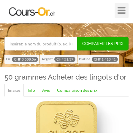
Plier
dans
/
hors
de
COMPARER LES PRIX
navigat
Or
Argent
Platine
CHF 3'508.56
CHF 51.37
CHF 1'413.41
Palladium
CHF 1'116.58
50 grammes
Acheter des lingots d'or
Images
Info
Avis
Comparaison des prix