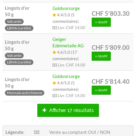
Lingots d'or
Goldvorsorge
CHF 5'803.30
50 g
4.4/5.0 (5
commentaires)
Valcambi
» ouvrir
Livr.
CHF 14.00
LBMA (certifié)
Geiger
Lingots d'or
Edelmetalle AG
CHF 5'809.00
50 g
4.6/5.0 (17
Valcambi
» ouvrir
commentaires)
LBMA (certifié)
Livr.
CHF 14.00
Goldvorsorge
Lingots d'or
CHF 5'814.40
4.4/5.0 (5
50 g
commentaires)
» ouvrir
Monnaie autrichienne
Livr.
CHF 14.00
Afficher 17 résultats
Légende:
Vente au comptant OUI / NON