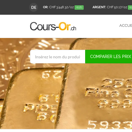
DE
OR:
CHF 3'448.32
/oz
ARGENT:
CHF 50.17
/oz
+0.1%
+0
ACCUE
COMPARER LES PRIX