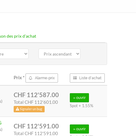
on des prix d'achat
Prix
*
Alarme-prix
Liste d'achat
CHF 112'587.00
» ouvrir
s)
Total
CHF 112'601.00
Spot + 1.55%
Signaler un bug
G
CHF 112'591.00
s)
» ouvrir
Total
CHF 112'591.00