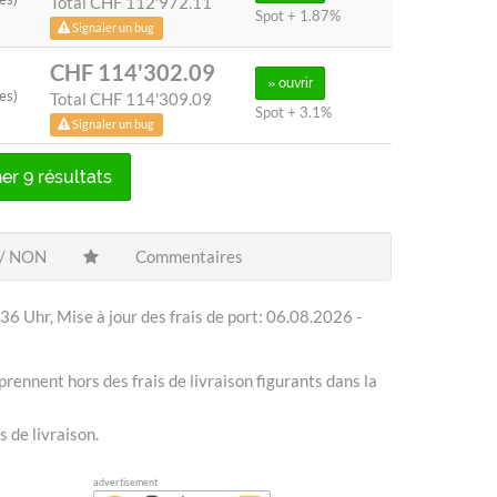
Total
CHF 112'972.11
Spot + 1.87%
Signaler un bug
CHF 114'302.09
» ouvrir
es)
Total
CHF 114'309.09
Spot + 3.1%
Signaler un bug
er 9 résultats
 / NON
Commentaires
36 Uhr, Mise à jour des frais de port: 06.08.2026 -
prennent hors des frais de livraison figurants dans la
s de livraison.
advertisement