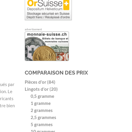
advertisement
COMPARAISON DES PRIX
Pièces d'or (84)
qués par
Lingots d'or (20)
ion. Le
0,5 gramme
bricants
1 gramme
tre bien
2 grammes
2,5 grammes
5 grammes
10 grammes