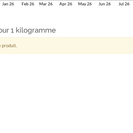
Jan 26
Feb 26
Mar 26
Apr 26
May 26
Jun 26
Jul 26
pour 1 kilogramme
 produit.