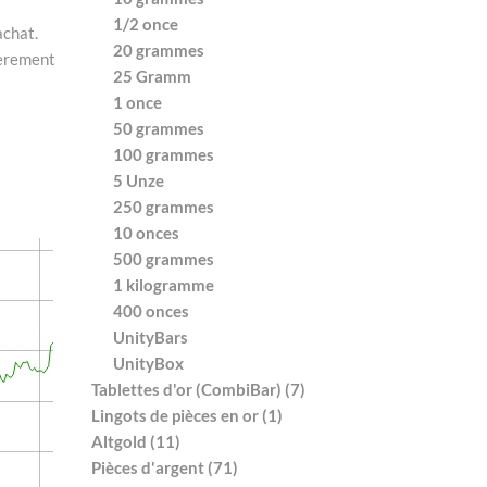
1/2 once
achat.
20 grammes
ièrement
25 Gramm
1 once
50 grammes
100 grammes
5 Unze
250 grammes
10 onces
500 grammes
1 kilogramme
400 onces
UnityBars
UnityBox
Tablettes d'or (CombiBar) (7)
Lingots de pièces en or (1)
Altgold (11)
Pièces d'argent (71)