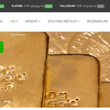
PLATINE:
CHF 1'409.55
/oz
PALLADIUM:
CHF 1'113.09
/oz
.3%
+0.4%
0.0%
IL
OR
ARGENT
D'AUTRES
MÉTAUX
REVENDEURS
advertisement