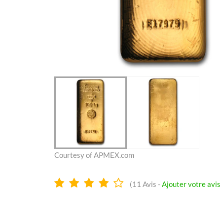
Courtesy of APMEX.com
3.9
(
11
Avis -
Ajouter votre avis
Étoiles