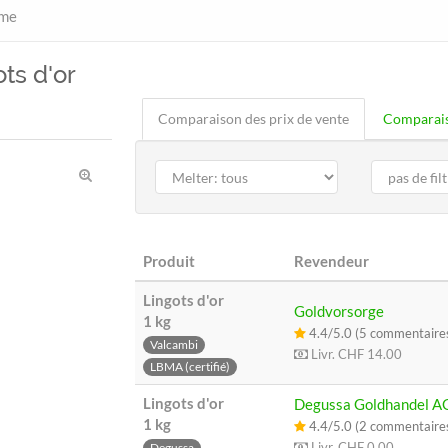
mme
ts d'or
Comparaison des prix de vente
Comparais
Produit
Revendeur
Lingots d'or
Goldvorsorge
1 kg
4.4/5.0 (5 commentaire
Valcambi
Livr.
CHF 14.00
LBMA (certifié)
Lingots d'or
Degussa Goldhandel A
1 kg
4.4/5.0 (2 commentaire
Livr.
CHF 0.00
Degussa