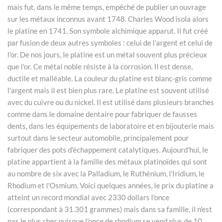
mais fut, dans le même temps, empêché de publier un ouvrage
sur les métaux inconnus avant 1748. Charles Wood isola alors
le platine en 1741. Son symbole alchimique apparut. Il fut créé
par fusion de deux autres symboles : celui de l'argent et celui de
l'or. De nos jours, le platine est un métal souvent plus précieux
que l'or. Ce métal noble résiste à la corrosion. Il est dense,
ductile et malléable. La couleur du platine est blanc-gris comme
l'argent mais il est bien plus rare. Le platine est souvent utilisé
avec du cuivre ou du nickel. Il est utilisé dans plusieurs branches
comme dans le domaine dentaire pour fabriquer de fausses
dents, dans les équipements de laboratoire et en bijouterie mais
surtout dans le secteur automobile, principalement pour
fabriquer des pots d'échappement catalytiques. Aujourd'hui, le
platine appartient à la famille des métaux platinoïdes qui sont
au nombre de six avec la Palladium, le Ruthénium, l'Iridium, le
Rhodium et l'Osmium. Voici quelques années, le prix du platine a
atteint un record mondial avec 2330 dollars l'once
(correspondant à 31.301 grammes) mais dans sa famille, il n'est
pas le plus cher puisque l'once de rhodium se vend plus de 10