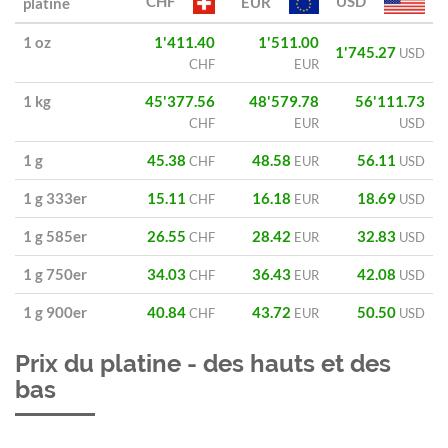
CHF
USD
EUR
platine
1 oz
1'411.40
1'511.00
1'745.27
USD
CHF
EUR
1 kg
45'377.56
48'579.78
56'111.73
CHF
EUR
USD
1 g
45.38
48.58
56.11
CHF
EUR
USD
1 g 333er
15.11
16.18
18.69
CHF
EUR
USD
1 g 585er
26.55
28.42
32.83
CHF
EUR
USD
1 g 750er
34.03
36.43
42.08
CHF
EUR
USD
1 g 900er
40.84
43.72
50.50
CHF
EUR
USD
Prix du platine - des hauts et des
bas