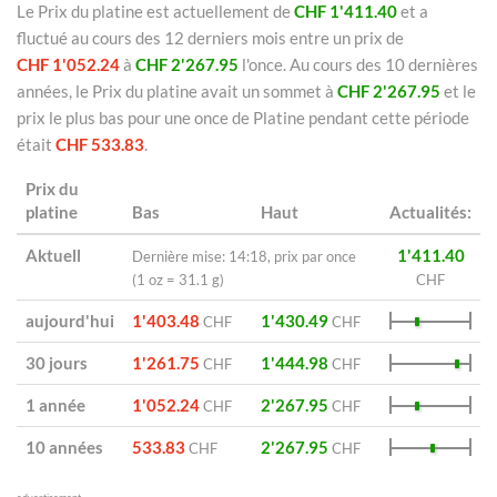
Le Prix du platine est actuellement de
CHF 1'411.40
et a
fluctué au cours des 12 derniers mois entre un prix de
CHF 1'052.24
à
CHF 2'267.95
l'once. Au cours des 10 dernières
années, le Prix du platine avait un sommet à
CHF 2'267.95
et le
prix le plus bas pour une once de Platine pendant cette période
était
CHF 533.83
.
Prix du
platine
Bas
Haut
Actualités:
Aktuell
1'411.40
Dernière mise: 14:18, prix par once
(1 oz = 31.1 g)
CHF
aujourd'hui
1'403.48
1'430.49
CHF
CHF
30 jours
1'261.75
1'444.98
CHF
CHF
1 année
1'052.24
2'267.95
CHF
CHF
10 années
533.83
2'267.95
CHF
CHF