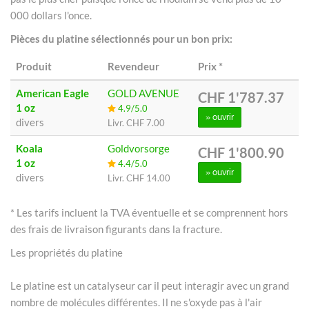
000 dollars l'once.
Pièces du platine sélectionnés pour un bon prix:
Produit
Revendeur
Prix
*
American Eagle
GOLD AVENUE
CHF 1'787.37
1 oz
4.9/5.0
» ouvrir
divers
Livr.
CHF 7.00
Koala
Goldvorsorge
CHF 1'800.90
1 oz
4.4/5.0
» ouvrir
divers
Livr.
CHF 14.00
* Les tarifs incluent la TVA éventuelle et se comprennent hors
des frais de livraison figurants dans la fracture.
Les propriétés du platine
Le platine est un catalyseur car il peut interagir avec un grand
nombre de molécules différentes. Il ne s'oxyde pas à l'air