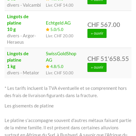
divers - Valcambi
Livr.
CHF 14.00
Lingots de
platine
Echtgeld AG
CHF 567.00
10 g
5.0/5.0
» ouvrir
divers - Argor-
Livr.
CHF 20.00
Heraeus
Lingots de
SwissGoldShop
CHF 51'658.55
platine
AG
1 kg
4.8/5.0
» ouvrir
divers - Metalor
Livr.
CHF 50.00
* Les tarifs incluent la TVA éventuelle et se comprennent hors
des frais de livraison figurants dans la fracture.
Les gisements de platine
Le platine s'accompagne souvent d'autres métaux faisant partie
de la même famille. Il est présent dans certaines alluvions
surtout en Afrique du Sud, à Bushved. A savoir que l'Afrique du