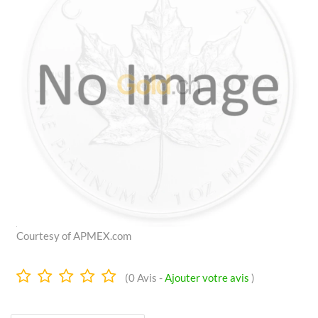
Courtesy of APMEX.com
0.0
(
0
Avis -
Ajouter votre avis
)
Étoiles