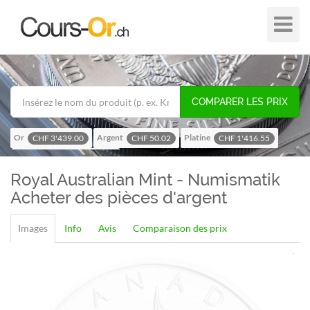
Plier
dans
/
hors
de
COMPARER LES PRIX
navigat
Or
Argent
Platine
CHF 3'439.00
CHF 50.02
CHF 1'416.55
Palladium
CHF 1'112.30
Royal Australian Mint - Numismatik
Acheter des pièces d'argent
Images
Info
Avis
Comparaison des prix