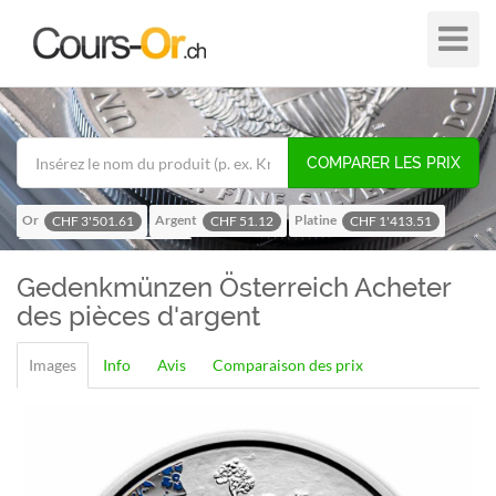
Plier
dans
/
hors
de
COMPARER LES PRIX
navigat
Or
Argent
Platine
CHF 3'501.61
CHF 51.12
CHF 1'413.51
Palladium
CHF 1'115.92
Gedenkmünzen Österreich
Acheter
des pièces d'argent
Images
Info
Avis
Comparaison des prix