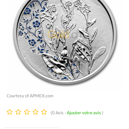
Courtesy of APMEX.com
0.0
(
0
Avis -
Ajouter votre avis
)
Étoiles