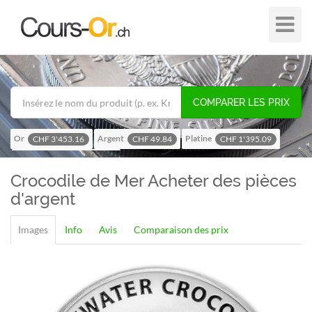
Plier
dans
/
hors
de
COMPARER LES PRIX
navigat
Or
Argent
Platine
CHF 3'453.16
CHF 49.84
CHF 1'395.09
Palladium
CHF 1'111.33
Crocodile de Mer
Acheter des pièces
d'argent
Images
Info
Avis
Comparaison des prix