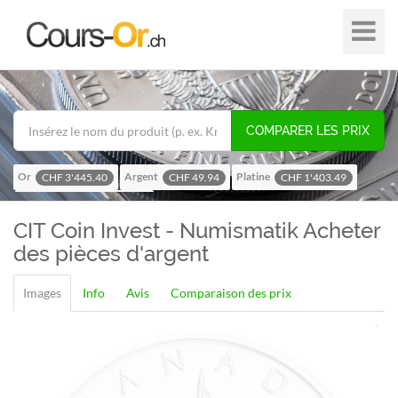
Plier
dans
/
hors
de
COMPARER LES PRIX
navigat
Or
Argent
Platine
CHF 3'445.40
CHF 49.94
CHF 1'403.49
Palladium
CHF 1'114.66
CIT Coin Invest - Numismatik
Acheter
des pièces d'argent
Images
Info
Avis
Comparaison des prix