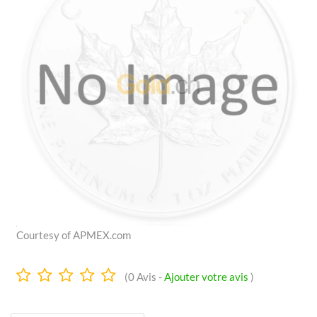
Courtesy of APMEX.com
0.0
(
0
Avis -
Ajouter votre avis
)
Étoiles