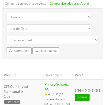
Comparaison des prix de vente
Comparaison des prix d'achat
Alarme-prix
Liste d'achat
Produit
Revendeur
Prix
*
Philoro Schweiz
CIT Coin Invest -
AG
CHF 200.00
Numismatik
4.5/5.0 (11
1 oz
» ouvrir
commentaires)
High Relief
Livr.
CHF 13.50