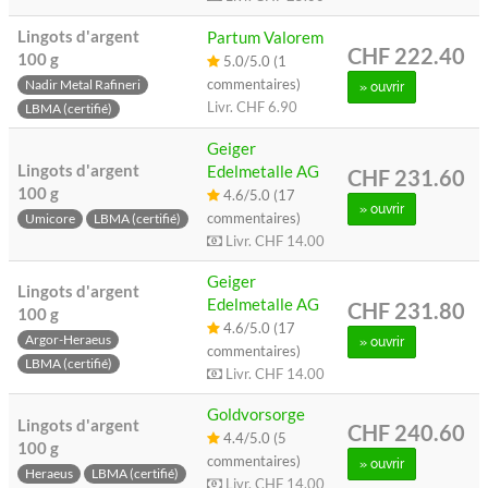
Lingots d'argent
Partum Valorem
CHF 222.40
100 g
5.0/5.0 (1
commentaires)
Nadir Metal Rafineri
» ouvrir
Livr.
CHF 6.90
LBMA (certifié)
Geiger
Lingots d'argent
Edelmetalle AG
CHF 231.60
100 g
4.6/5.0 (17
» ouvrir
commentaires)
Umicore
LBMA (certifié)
Livr.
CHF 14.00
Geiger
Lingots d'argent
Edelmetalle AG
CHF 231.80
100 g
4.6/5.0 (17
Argor-Heraeus
» ouvrir
commentaires)
LBMA (certifié)
Livr.
CHF 14.00
Goldvorsorge
Lingots d'argent
CHF 240.60
4.4/5.0 (5
100 g
commentaires)
» ouvrir
Heraeus
LBMA (certifié)
Livr.
CHF 14.00