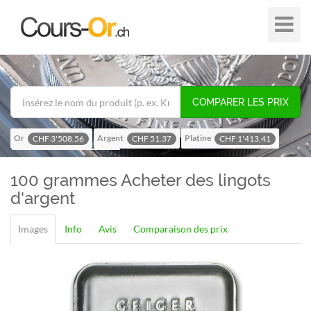
Plier
dans
/
hors
de
COMPARER LES PRIX
navigat
Or
Argent
Platine
CHF 3'508.56
CHF 51.37
CHF 1'413.41
Palladium
CHF 1'116.58
100 grammes
Acheter des lingots
d'argent
Images
Info
Avis
Comparaison des prix