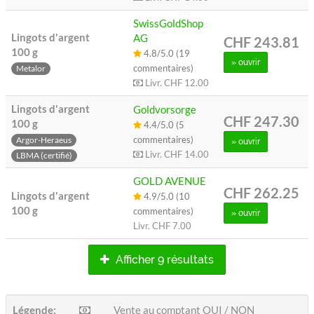
SwissGoldShop
Lingots d'argent
AG
CHF 243.81
100 g
4.8/5.0 (19
» ouvrir
commentaires)
Metalor
Livr.
CHF 12.00
Lingots d'argent
Goldvorsorge
CHF 247.30
100 g
4.4/5.0 (5
commentaires)
Argor-Heraeus
» ouvrir
Livr.
CHF 14.00
LBMA (certifié)
GOLD AVENUE
CHF 262.25
Lingots d'argent
4.9/5.0 (10
100 g
commentaires)
» ouvrir
Livr.
CHF 7.00
Afficher 9 résultats
Légende:
Vente au comptant OUI / NON