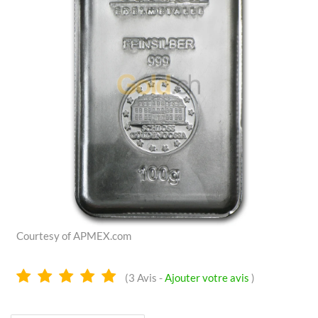
Courtesy of APMEX.com
4.8
(
3
Avis -
Ajouter votre avis
)
Étoiles