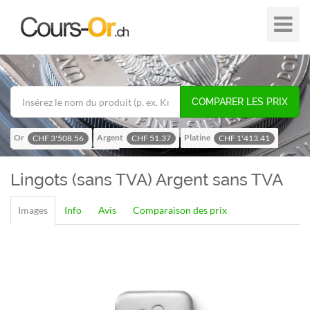
Plier
dans
/
hors
de
COMPARER LES PRIX
navigat
Or
Argent
Platine
CHF 3'508.56
CHF 51.37
CHF 1'413.41
Palladium
CHF 1'116.58
Lingots (sans TVA)
Argent sans TVA
Images
Info
Avis
Comparaison des prix